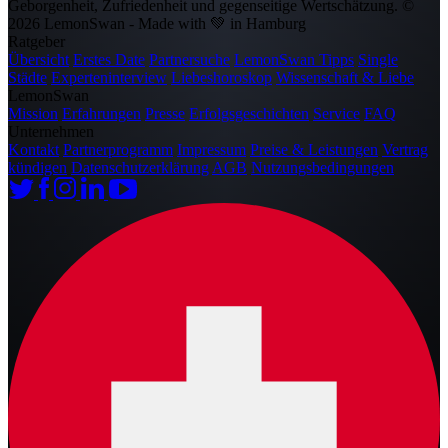
Geborgenheit, Zufriedenheit und gegenseitige Wertschätzung.
©
2026 LemonSwan - Made with 💚 in Hamburg
Ratgeber
Übersicht
Erstes Date
Partnersuche
LemonSwan Tipps
Single
Städte
Experteninterview
Liebeshoroskop
Wissenschaft & Liebe
LemonSwan
Mission
Erfahrungen
Presse
Erfolgsgeschichten
Service
FAQ
Unternehmen
Kontakt
Partnerprogramm
Impressum
Preise & Leistungen
Vertrag
kündigen
Datenschutzerklärung
AGB
Nutzungsbedingungen