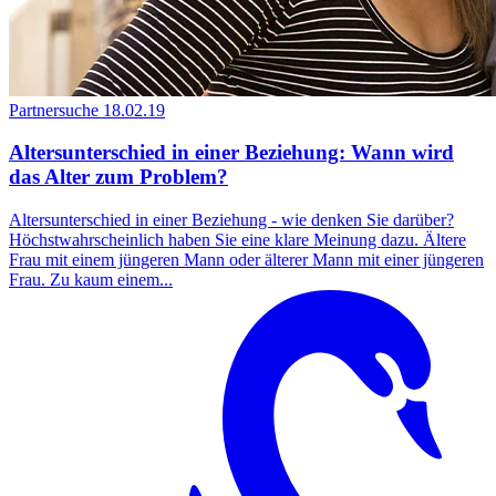
Partnersuche
18.02.19
Altersunterschied in einer Beziehung: Wann wird
das Alter zum Problem?
Altersunterschied in einer Beziehung - wie denken Sie darüber?
Höchstwahrscheinlich haben Sie eine klare Meinung dazu. Ältere
Frau mit einem jüngeren Mann oder älterer Mann mit einer jüngeren
Frau. Zu kaum einem...