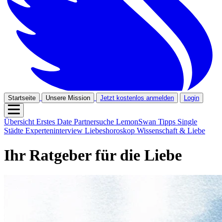
Startseite
Unsere Mission
Jetzt kostenlos anmelden
Login
Übersicht
Erstes Date
Partnersuche
LemonSwan Tipps
Single
Städte
Experteninterview
Liebeshoroskop
Wissenschaft & Liebe
Ihr Ratgeber für die Liebe