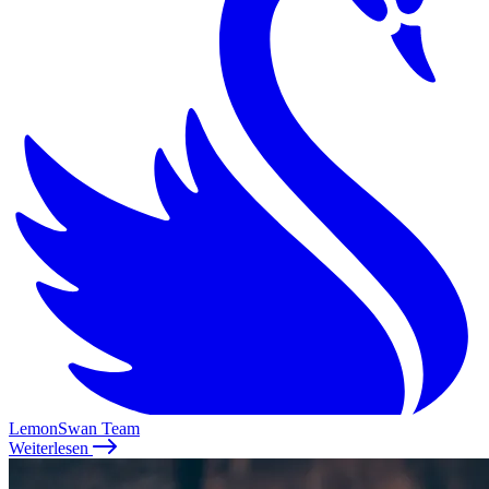
LemonSwan Team
Weiterlesen