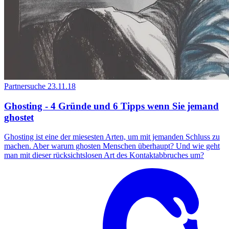
Partnersuche
23.11.18
Ghosting - 4 Gründe und 6 Tipps wenn Sie jemand
ghostet
Ghosting ist eine der miesesten Arten, um mit jemanden Schluss zu
machen. Aber warum ghosten Menschen überhaupt? Und wie geht
man mit dieser rücksichtslosen Art des Kontaktabbruches um?