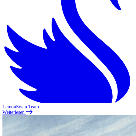
LemonSwan Team
Weiterlesen