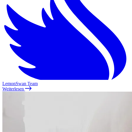
LemonSwan Team
Weiterlesen