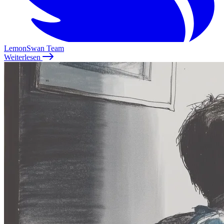
LemonSwan Team
Weiterlesen