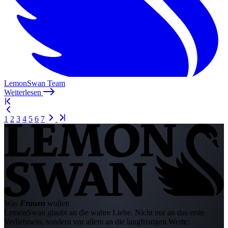
LemonSwan Team
Weiterlesen
1
2
3
4
5
6
7
Was
Frauen
wollen
LemonSwan glaubt an die wahre Liebe. Nicht nur an das erste
Verliebtsein, sondern vor allem an die langfristigen Werte: