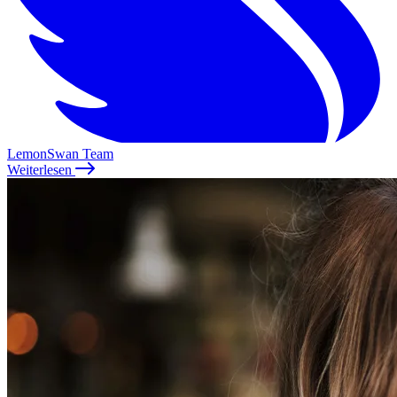
LemonSwan Team
Weiterlesen