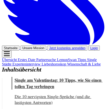
Startseite
Unsere Mission
Jetzt kostenlos anmelden
Login
Übersicht
Erstes Date
Partnersuche
LemonSwan Tipps
Single
Städte
Experteninterview
Liebeshoroskop
Wissenschaft & Liebe
Inhaltsübersicht
Single am Valentinstag: 10 Tipps, wie Sie einen 
tollen Tag verbringen
Die 10 nervigsten Single-Sprüche (und die 
lustigsten Antworten)