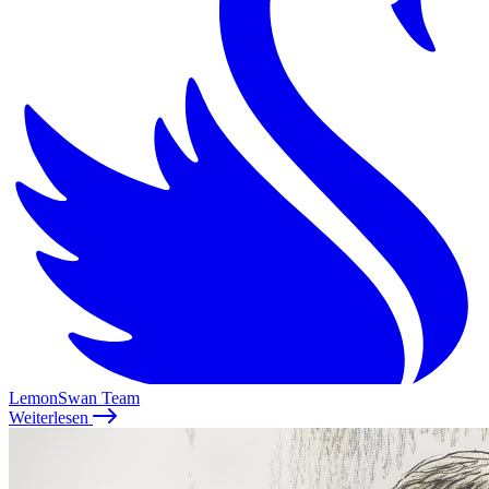
LemonSwan Team
Weiterlesen