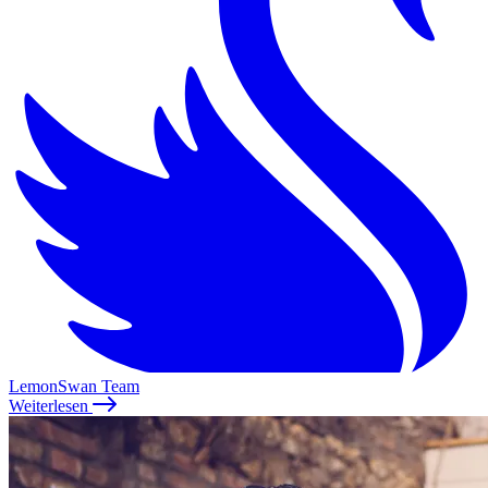
LemonSwan Team
Weiterlesen