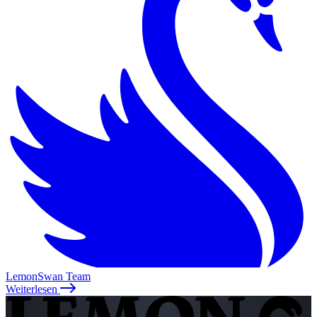
LemonSwan Team
Weiterlesen