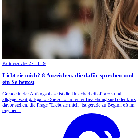
Partnersuche
27.11.19
Liebt sie mich? 8 Anzeichen, die dafür sprechen und
ein Selbsttest
Gerade in der Anfangsphase ist die Unsicherheit oft groß und
allgegenwärtig. Egal ob Sie schon in einer Beziehung sind oder kurz
davor stehen, die Frage "Liebt sie mich" ist gerade zu Beginn oft im
eigenen...