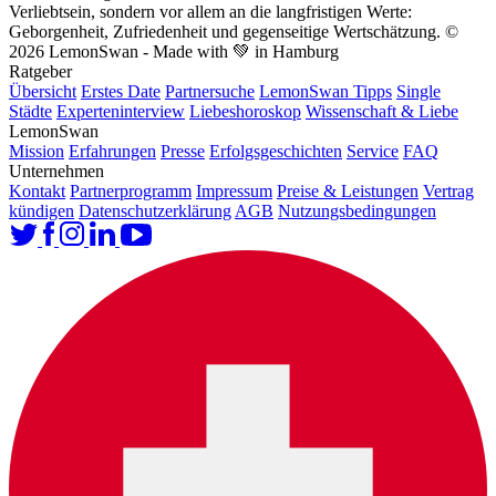
Verliebtsein, sondern vor allem an die langfristigen Werte:
Geborgenheit, Zufriedenheit und gegenseitige Wertschätzung.
©
2026 LemonSwan - Made with 💚 in Hamburg
Ratgeber
Übersicht
Erstes Date
Partnersuche
LemonSwan Tipps
Single
Städte
Experteninterview
Liebeshoroskop
Wissenschaft & Liebe
LemonSwan
Mission
Erfahrungen
Presse
Erfolgsgeschichten
Service
FAQ
Unternehmen
Kontakt
Partnerprogramm
Impressum
Preise & Leistungen
Vertrag
kündigen
Datenschutzerklärung
AGB
Nutzungsbedingungen