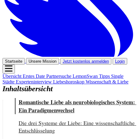
Startseite
Unsere Mission
Jetzt kostenlos anmelden
Login
Übersicht
Erstes Date
Partnersuche
LemonSwan Tipps
Single
Städte
Experteninterview
Liebeshoroskop
Wissenschaft & Liebe
Inhaltsübersicht
Romantische Liebe als neurobiologisches System: 
Ein Paradigmenwechsel
Die drei Systeme der Liebe: Eine wissenschaftliche 
Entschlüsselung