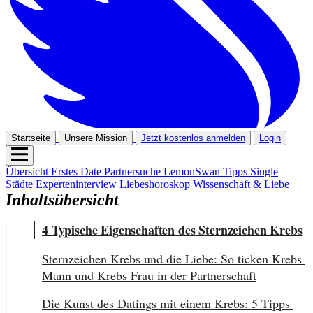
Startseite
Unsere Mission
Jetzt kostenlos anmelden
Login
Übersicht
Erstes Date
Partnersuche
LemonSwan Tipps
Single
Städte
Experteninterview
Liebeshoroskop
Wissenschaft & Liebe
Inhaltsübersicht
4 Typische Eigenschaften des Sternzeichen Krebs
Sternzeichen Krebs und die Liebe: So ticken Krebs 
Mann und Krebs Frau in der Partnerschaft
Die Kunst des Datings mit einem Krebs: 5 Tipps 