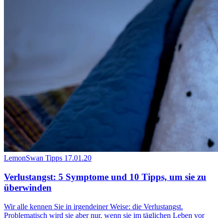
LemonSwan Tipps
17.01.20
Verlustangst: 5 Symptome und 10 Tipps, um sie zu
überwinden
Wir alle kennen Sie in irgendeiner Weise: die Verlustangst.
Problematisch wird sie aber nur, wenn sie im täglichen Leben vor