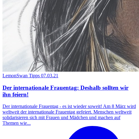
LemonSwan Tipps
07.03.21
Der internationale Frauentag: Deshalb sollten wir
ihn feiern!
Der internationale Frauentag - es ist wieder soweit! Am 8 März wird
weltweit der internationale Frauentag gefeiert. Menschen weltweit
solidarisieren sich mit Frauen und Mädchen und machen auf
Themen wie...