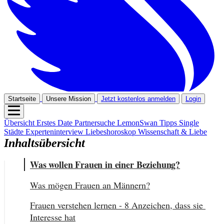
Startseite
Unsere Mission
Jetzt kostenlos anmelden
Login
Übersicht
Erstes Date
Partnersuche
LemonSwan Tipps
Single
Städte
Experteninterview
Liebeshoroskop
Wissenschaft & Liebe
Inhaltsübersicht
Was wollen Frauen in einer Beziehung?
Was mögen Frauen an Männern?
Frauen verstehen lernen - 8 Anzeichen, dass sie 
Interesse hat