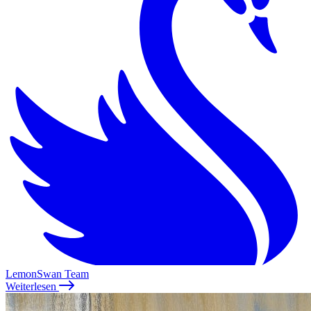
LemonSwan Team
Weiterlesen