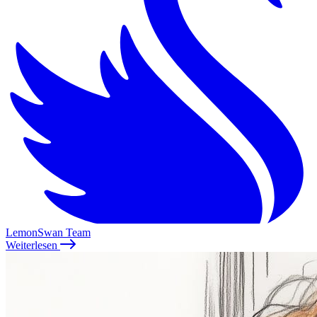
LemonSwan Team
Weiterlesen