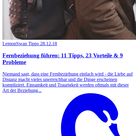
LemonSwan Tipps
28.12.18
Fernbeziehung führen: 11 Tipps, 23 Vorteile & 9
Probleme
Niemand sagt, dass eine Fernbeziehung einfach wird - die Liebe auf
Distanz macht vieles unerreichbar und die Dinge erscheinen
kompliziert. Einsamkeit und Traurigkeit werden oftmals mit dieser
Art der Beziehung...