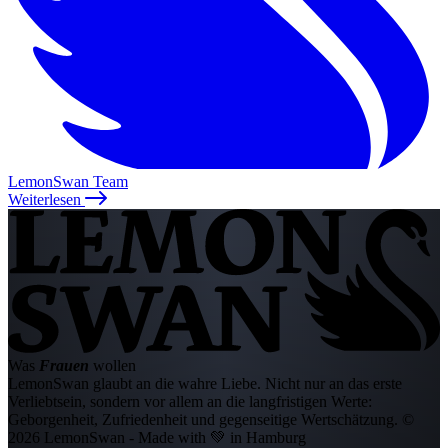
LemonSwan Team
Weiterlesen
Was
Frauen
wollen
LemonSwan glaubt an die wahre Liebe. Nicht nur an das erste
Verliebtsein, sondern vor allem an die langfristigen Werte:
Geborgenheit, Zufriedenheit und gegenseitige Wertschätzung.
©
2026 LemonSwan - Made with 💚 in Hamburg