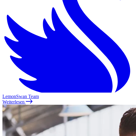
LemonSwan Team
Weiterlesen