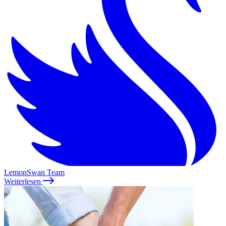
LemonSwan Team
Weiterlesen