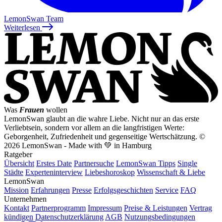
LemonSwan Team
Weiterlesen
Was
Frauen
wollen
LemonSwan glaubt an die wahre Liebe. Nicht nur an das erste
Verliebtsein, sondern vor allem an die langfristigen Werte:
Geborgenheit, Zufriedenheit und gegenseitige Wertschätzung.
©
2026 LemonSwan - Made with 💚 in Hamburg
Ratgeber
Übersicht
Erstes Date
Partnersuche
LemonSwan Tipps
Single
Städte
Experteninterview
Liebeshoroskop
Wissenschaft & Liebe
LemonSwan
Mission
Erfahrungen
Presse
Erfolgsgeschichten
Service
FAQ
Unternehmen
Kontakt
Partnerprogramm
Impressum
Preise & Leistungen
Vertrag
kündigen
Datenschutzerklärung
AGB
Nutzungsbedingungen