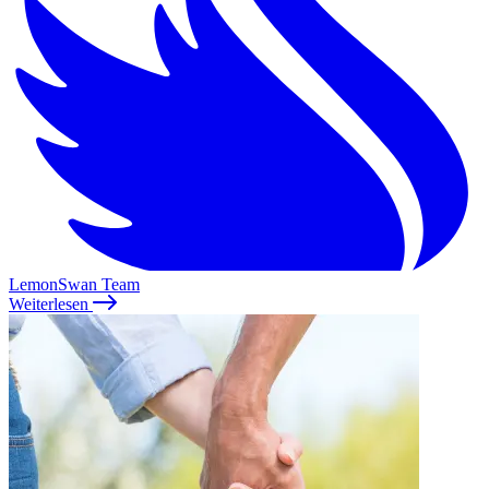
LemonSwan Team
Weiterlesen