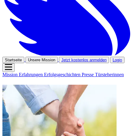
Startseite
Unsere Mission
Jetzt kostenlos anmelden
Login
Mission
Erfahrungen
Erfolgsgeschichten
Presse
Türsteherinnen