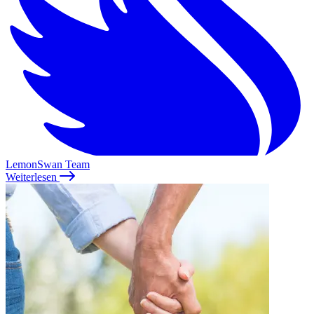
LemonSwan Team
Weiterlesen