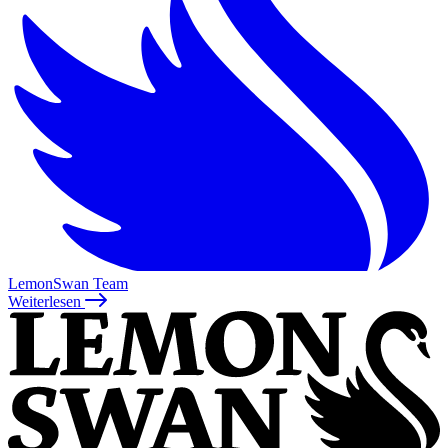
LemonSwan Team
Weiterlesen