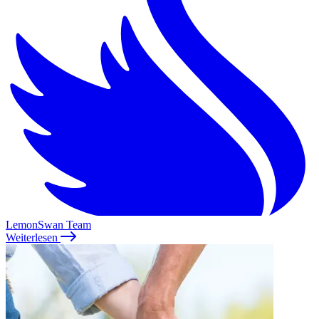
LemonSwan Team
Weiterlesen