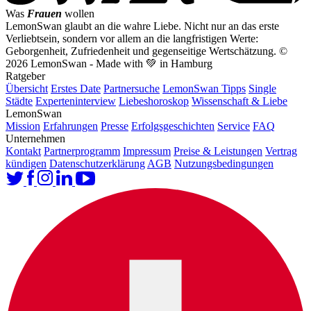
Was
Frauen
wollen
LemonSwan glaubt an die wahre Liebe. Nicht nur an das erste
Verliebtsein, sondern vor allem an die langfristigen Werte:
Geborgenheit, Zufriedenheit und gegenseitige Wertschätzung.
©
2026 LemonSwan - Made with 💚 in Hamburg
Ratgeber
Übersicht
Erstes Date
Partnersuche
LemonSwan Tipps
Single
Städte
Experteninterview
Liebeshoroskop
Wissenschaft & Liebe
LemonSwan
Mission
Erfahrungen
Presse
Erfolgsgeschichten
Service
FAQ
Unternehmen
Kontakt
Partnerprogramm
Impressum
Preise & Leistungen
Vertrag
kündigen
Datenschutzerklärung
AGB
Nutzungsbedingungen